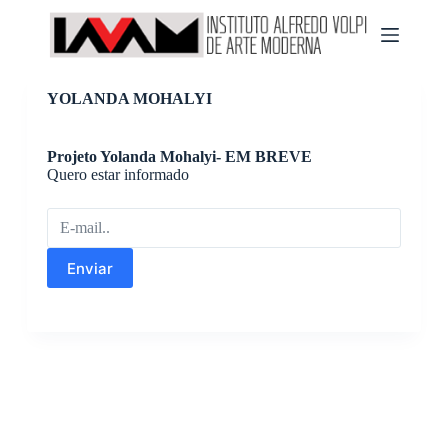
P
u
l
a
r
YOLANDA MOHALYI
p
a
r
Projeto Yolanda Mohalyi- EM BREVE
a
Quero estar informado
o
c
o
n
t
Enviar
e
ú
d
o