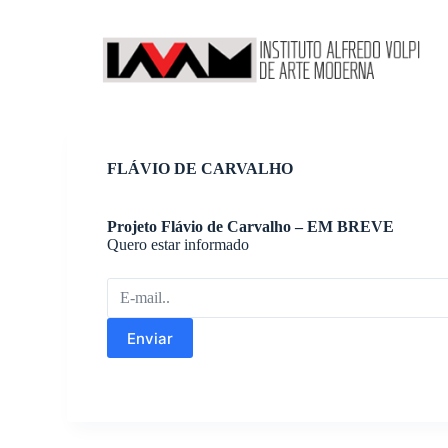
P
u
l
a
r
p
a
r
a
FLÁVIO DE CARVALHO
o
c
o
Projeto Flávio de Carvalho – EM BREVE
n
Quero estar informado
t
e
ú
d
o
Enviar