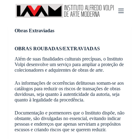
P
u
l
a
r
Obras Extraviadas
p
a
r
OBRAS ROUBADAS/EXTRAVIADAS
a
o
Além de suas finalidades culturais precípuas, o Instituto
c
Volpi desenvolve um serviço para ampliar a proteção de
o
colecionadores e adquirentes de obras de arte.
n
t
As informações de ocorrências delituosas somam-se aos
e
catálogos para reduzir os riscos de transações de obras
ú
duvidosas, seja quanto à autenticidade da autoria, seja
d
quanto à legalidade da procedência.
o
Documentação e pormenores que o Instituto dispõe, não
obstante, são divulgadas no essencial, evitando indicar
pessoas e endereços que apenas serviriam a propósitos
escusos e criando riscos que se querem reduzir.