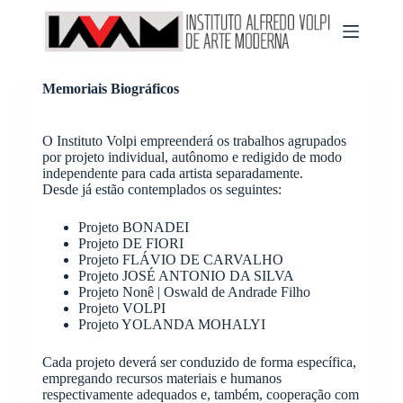
P
u
l
a
r
Memoriais Biográficos
p
a
r
O Instituto Volpi empreenderá os trabalhos agrupados
a
por projeto individual, autônomo e redigido de modo
o
independente para cada artista separadamente.
c
Desde já estão contemplados os seguintes:
o
n
t
Projeto BONADEI
e
Projeto DE FIORI
ú
Projeto FLÁVIO DE CARVALHO
d
Projeto JOSÉ ANTONIO DA SILVA
o
Projeto Nonê | Oswald de Andrade Filho
Projeto VOLPI
Projeto YOLANDA MOHALYI
Cada projeto deverá ser conduzido de forma específica,
empregando recursos materiais e humanos
respectivamente adequados e, também, cooperação com