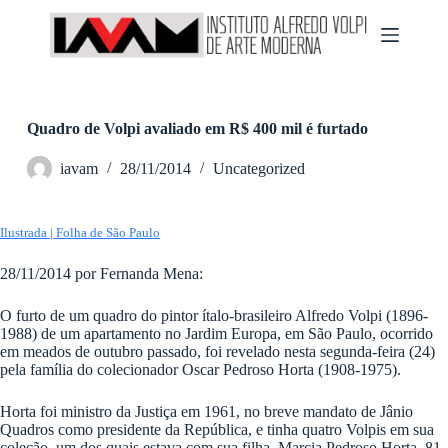
P
u
l
a
r
p
a
Quadro de Volpi avaliado em R$ 400 mil é furtado
r
a
iavam
28/11/2014
Uncategorized
o
c
o
Ilustrada | Folha de São Paulo
n
t
e
28/11/2014 por Fernanda Mena:
ú
d
O furto de um quadro do pintor ítalo-brasileiro Alfredo Volpi (1896-
o
1988) de um apartamento no Jardim Europa, em São Paulo, ocorrido
em meados de outubro passado, foi revelado nesta segunda-feira (24)
pela família do colecionador Oscar Pedroso Horta (1908-1975).
Horta foi ministro da Justiça em 1961, no breve mandato de Jânio
Quadros como presidente da República, e tinha quatro Volpis em sua
coleção, um dos quais estava com sua filha, Marcia Pedroso Horta, 81.