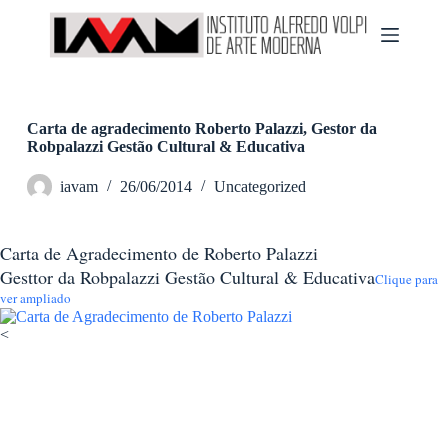
P
u
l
a
r
p
a
Carta de agradecimento Roberto Palazzi, Gestor da
r
Robpalazzi Gestão Cultural & Educativa
a
o
iavam
26/06/2014
Uncategorized
c
o
n
Carta de Agradecimento de Roberto Palazzi
t
e
Gesttor da Robpalazzi Gestão Cultural & Educativa
Clique para
ú
ver ampliado
d
o
<